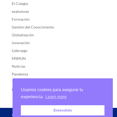
El Colegio
exalumnas
Formación
Gestión del Conocimiento
Globalización
innovación
Liderazgo
MSMUN
Noticias
Pandemia
Transformación
Uncategorized
Usamos cookies para asegurar tu
experiencia.
Learn more
Entendido
Copyright © 2022 Marymount School Medellín | Calle 7 #