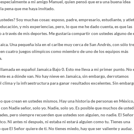
especialmente a mi amigo Manuel, quien pensó que era una buena idea
 la pena que me haya invitado.
ustedes? Soy muchas cosas: esposo, padre, empresario, estudiante, y atlet
cación, y mis experiencias, pero, lo que me he dado cuenta, es que las
 a través de mis deportes. Me gustaría compartir con ustedes alguno de e
aica. Una pequeña isla en el caribe muy cerca de San Andrés, con sólo tr
o en cuatro juegos olímpicos como miembro de uno de los equipos más
a.
? llamada en español Jamaica Bajo 0. Esto me lleva a mi primer punto. No 
nte es a dónde van. No hay nieve en Jamaica, sin embargo, derrotamos
l clima y la infraestructura para ganar resultados excelentes. Sin embarg
mo que crean en ustedes mismos. Hay una historia de personas en México
 con Nadie señor, solo yo. Nadie, solo yo. Es posible que muchos de uste
dades, pero siempre recuerden que ustedes son alguien, no nadie. El Señor
ico. Ni antes ni después, ni estaba ni estará alguien como tu. Tienes una
 que El Señor quiere de ti. No tienes miedo, hay que ser valiente y audaz.