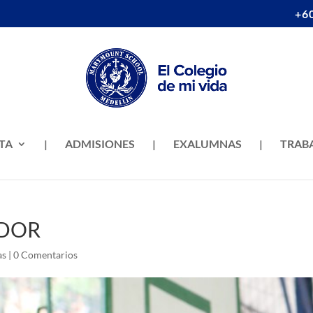
+6
TA
|
ADMISIONES
|
EXALUMNAS
|
TRAB
ADOR
as
|
0 Comentarios