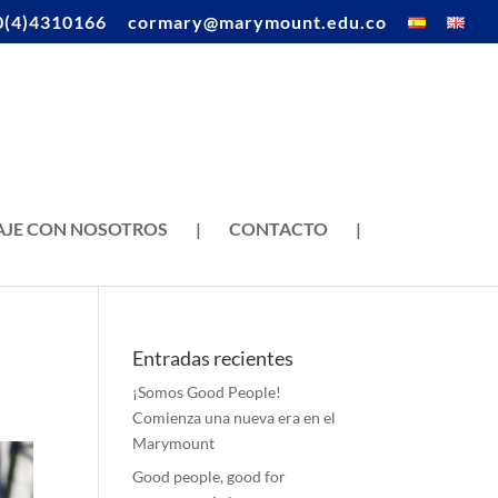
0(4)4310166
cormary@marymount.edu.co
AJE CON NOSOTROS
|
CONTACTO
|
Entradas recientes
¡Somos Good People!
Comienza una nueva era en el
Marymount
Good people, good for