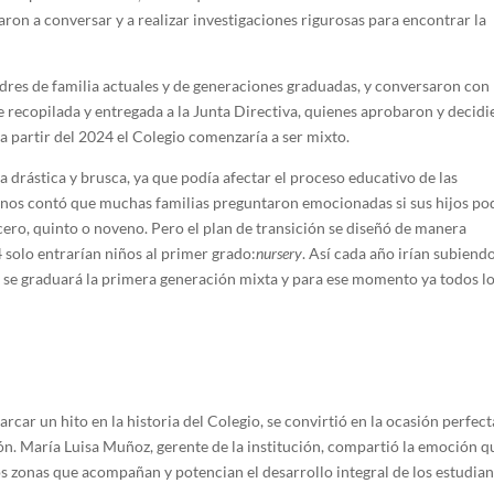
ron a conversar y a realizar investigaciones rigurosas para encontrar la
adres de familia actuales y de generaciones graduadas, y conversaron con
e recopilada y entregada a la Junta Directiva, quienes aprobaron y decid
a partir del 2024 el Colegio comenzaría a ser mixto.
era drástica y brusca, ya que podía afectar el proceso educativo de las
, nos contó que muchas familias preguntaron emocionadas si sus hijos po
cero, quinto o noveno. Pero el plan de transición se diseñó de manera
4 solo entrarían niños al primer grado:
nursery
. Así cada año irían subiend
39, se graduará la primera generación mixta y para ese momento ya todos l
car un hito en la historia del Colegio, se convirtió en la ocasión perfect
ón. María Luisa Muñoz, gerente de la institución, compartió la emoción q
zonas que acompañan y potencian el desarrollo integral de los estudiant