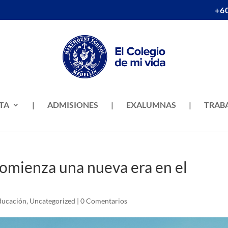
+6
TA
|
ADMISIONES
|
EXALUMNAS
|
TRAB
mienza una nueva era en el
ducación
,
Uncategorized
|
0 Comentarios