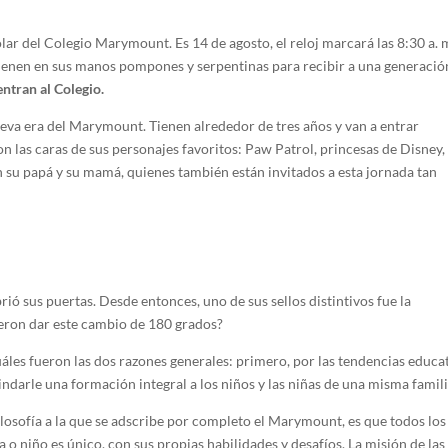
lar del Colegio Marymount. Es 14 de agosto, el reloj marcará las 8:30 a. m
stienen en sus manos pompones y serpentinas para recibir a una generació
entran al Colegio.
ueva era del Marymount. Tienen alrededor de tres años y van a entrar
n las caras de sus personajes favoritos: Paw Patrol, princesas de Disney, 
n su papá y su mamá, quienes también están invitados a esta jornada tan
ó sus puertas. Desde entonces, uno de sus sellos distintivos fue la
eron dar este cambio de 180 grados?
áles fueron las dos razones generales: primero, por las tendencias educa
rindarle una formación integral a los niños y las niñas de una misma famili
filosofía a la que se adscribe por completo el Marymount, es que todos los
o niño es único, con sus propias habilidades y desafíos. La misión de las