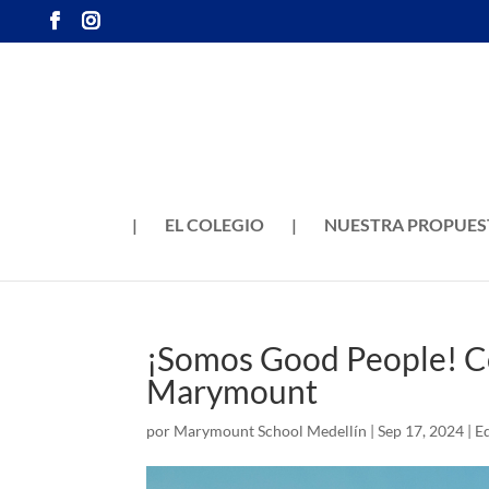
|
EL COLEGIO
|
NUESTRA PROPUES
¡Somos Good People! Co
Marymount
por
Marymount School Medellín
|
Sep 17, 2024
|
E