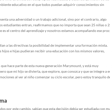
ambiente educativo en el que todos puedan adquirir conocimientos sin
esenta una adversidad o un trabajo adicional, sino por el contrario, algo
los estudiantes entran, reafirmamos que no importa que sean 25 niñas o 
nte es el centro del aprendizaje y nosotros estamos acompañando ese pro
dían a las directivas la posibilidad de implementar una formación mixta.
 hijos e hijas pudieran recibir una educación con los mismos valores,
os que hace parte de esta nueva generación Marymount, y está muy
ro que mi hijo se divierta, que explore, que conozca y que se integre a e
iones al ver al niño comenzar su ciclo escolar, pero estoy tranquilo d
lma
os por este cambio, sabían que esta decisión debía ser estudiada con 