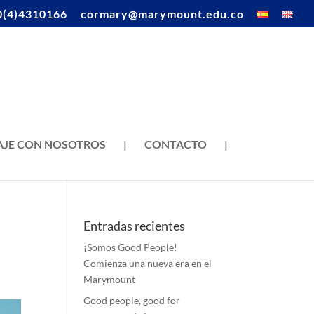
0(4)4310166
cormary@marymount.edu.co
AJE CON NOSOTROS
|
CONTACTO
|
Entradas recientes
¡Somos Good People!
Comienza una nueva era en el
Marymount
Good people, good for