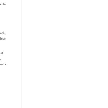
s de
eta.
irse
 el
,
vista