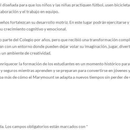
diseñada para que los niños y las niñas practiquen fútbol, usen bicicleta
laboración y el trabajo en equipo.
ños fortalezcan su desarrollo motriz. En este lugar podrán ejercitarse y
su crecimiento cognitivo y emocional.
ido parte del Colegio por años, pero que recibió una transformación compl
tan con un entorno donde pueden dejar volar su imaginación, jugar, divert
n un ambiente de creatividad.
nriquecer la formación de los estudiantes en un momento histórico para
s y seguros mientras aprenden y se preparan para convertirse en jóvenes y
eba más de cómo el Marymount se adapta a nuevos tiempos sin perder de 
da.
Los campos obligatorios están marcados con
*