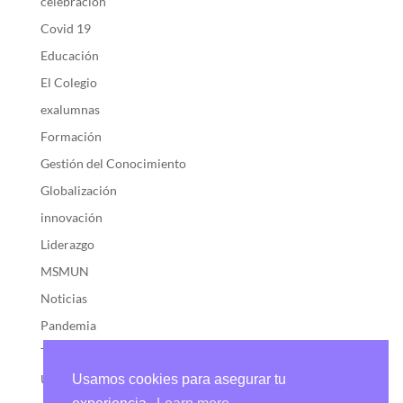
celebración
Covid 19
Educación
El Colegio
exalumnas
Formación
Gestión del Conocimiento
Globalización
innovación
Liderazgo
MSMUN
Noticias
Pandemia
Transformación
Uncategorized
Usamos cookies para asegurar tu